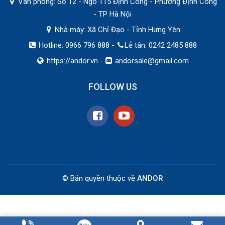
Văn phòng: Số 12 - Ngõ 115 Định Công - Phường Định Công
- TP Hà Nội
Nhà máy: Xã Chỉ Đạo - Tỉnh Hưng Yên
Hotline: 0966 796 888 -
Lễ tân: 0242 2485 888
https://andor.vn
-
andorsale@gmail.com
FOLLOW US
© Bản quyền thuộc về
ANDOR