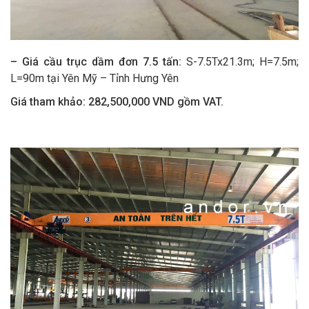
– Giá cầu trục dầm đơn 7.5 tấn:
S-7.5Tx21.3m; H=7.5m;
L=90m tại Yên Mỹ – Tỉnh Hưng Yên
Giá tham khảo:
2
8
2,
5
00,000 VND gồm VAT.