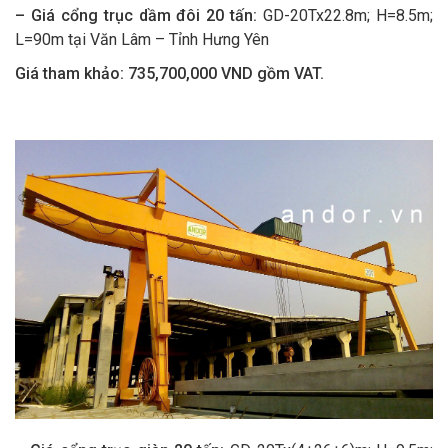
– Giá cổng trục dầm đôi 20 tấn:
GD-20Tx22.8m; H=8.5m;
L=90m tại Văn Lâm – Tỉnh Hưng Yên
Giá tham khảo:
735
,
7
00,000 VND gồm VAT.