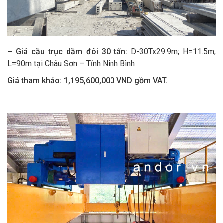
– Giá cầu trục
dầm đôi 30
tấn:
D-30Tx29.9m; H=11.5m;
L=90m tại Châu Sơn – Tỉnh Ninh Bình
Giá tham khảo:
1,195
,
6
00,000 VND gồm VAT.