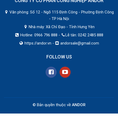
CÔNG TY CỔ PHẦN CÔNG NGHIỆP ANDOR
Văn phòng: Số 12 - Ngõ 115 Định Công - Phường Định Công
- TP Hà Nội
Nhà máy: Xã Chỉ Đạo - Tỉnh Hưng Yên
Hotline: 0966 796 888 -
Lễ tân: 0242 2485 888
https://andor.vn
-
andorsale@gmail.com
FOLLOW US
© Bản quyền thuộc về
ANDOR