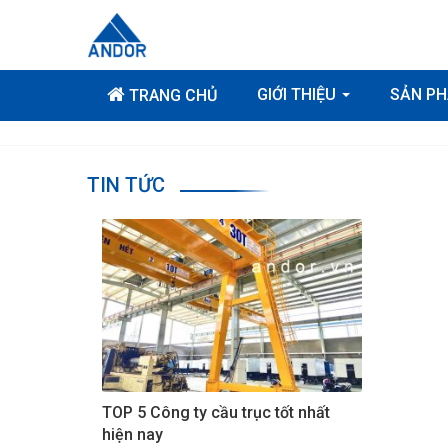
GIỚI THIỆU
SẢN P
TRANG CHỦ
TIN TỨC
TOP 5 Công ty cầu trục tốt nhất
hiện nay