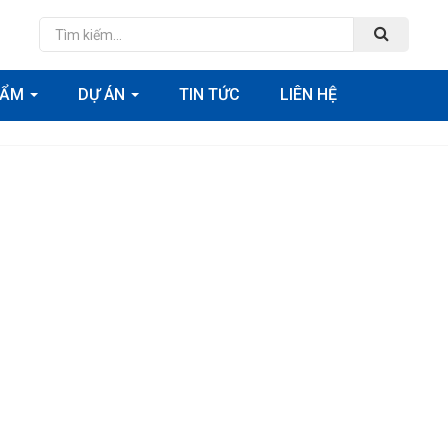
HẨM
DỰ ÁN
TIN TỨC
LIÊN HỆ